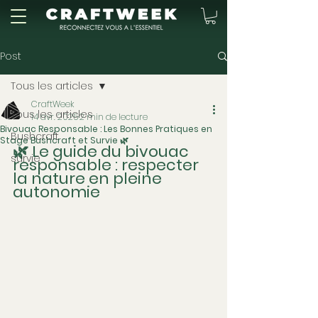
Post
Tous les articles
CraftWeek
Tous les articles
14 avr. 2025
2 min de lecture
Bivouac Responsable : Les Bonnes Pratiques en
Bushcraft
Stage Bushcraft et Survie 🌿
🌿 Le guide du bivouac 
survie
responsable : respecter 
la nature en pleine 
autonomie