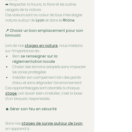
➡️ Respecter la faune, la flore et les autres 
usagers de la nature
Ces valeurs sont au cœur de tous mes stages 
nature autour de 
Lyon
 et dans le 
Rhône
.
📍 Choisir un bon emplacement pour son 
bivouac
Lors de nos 
stages en nature
, nous insistons 
sur l’importance de :
Bien 
se renseigner sur la 
réglementation locale
Choisir des terrains adaptés sans impacter 
les zones protégées
Installer son campement loin des points 
d’eau et sans dégrader l’environnement
Ces apprentissages sont abordés à chaque 
stage
, car savoir bien s’installer, c’est la base 
d’un bivouac responsable.
🔥 Gérer son feu en sécurité
Dans nos 
stages de survie autour de Lyon
, 
on apprend à :