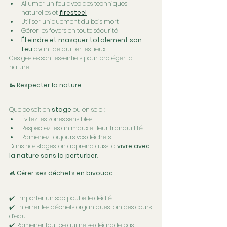
Allumer un feu avec des techniques 
naturelles et 
firesteel
Utiliser uniquement du bois mort
Gérer les foyers en toute sécurité
Éteindre et masquer totalement son 
feu
 avant de quitter les lieux
Ces gestes sont essentiels pour protéger la 
nature.
🥾 Respecter la nature
Que ce soit en 
stage 
ou en solo :
Évitez les zones sensibles
Respectez les animaux et leur tranquillité
Ramenez toujours vos déchets
Dans nos stages, on apprend aussi à 
vivre avec 
la nature sans la perturber
.
🚮 Gérer ses déchets en bivouac
✔️ Emporter un sac poubelle dédié
✔️ Enterrer les déchets organiques loin des cours 
d’eau
✔️ Ramener tout ce qui ne se dégrade pas