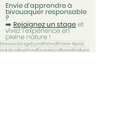
Envie d’apprendre à 
bivouaquer responsable 
?
➡️ 
Rejoignez un stage
 et 
vivez l’expérience en 
pleine nature !
bivouac
stage
Lyon
Rhône
Rhône-Alpes
outdoor
bushcraft
survie
craftweek
nature
Voir tout
Posts récents