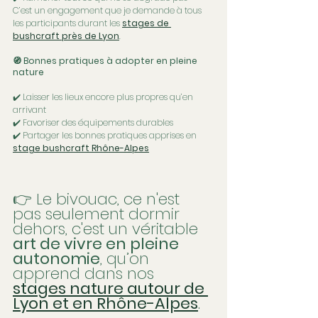
C’est un engagement que je demande à tous 
les participants durant les 
stages de 
bushcraft près de Lyon
.
🧭 Bonnes pratiques à adopter en pleine 
nature
✔️ Laisser les lieux encore plus propres qu’en 
arrivant
✔️ Favoriser des équipements durables
✔️ Partager les bonnes pratiques apprises en 
stage bushcraft Rhône-Alpes
👉 Le bivouac, ce n'est 
pas seulement dormir 
dehors, c'est un véritable 
art de vivre en pleine 
autonomie
, qu’on 
apprend dans nos 
stages nature autour de 
Lyon et en Rhône-Alpes
.