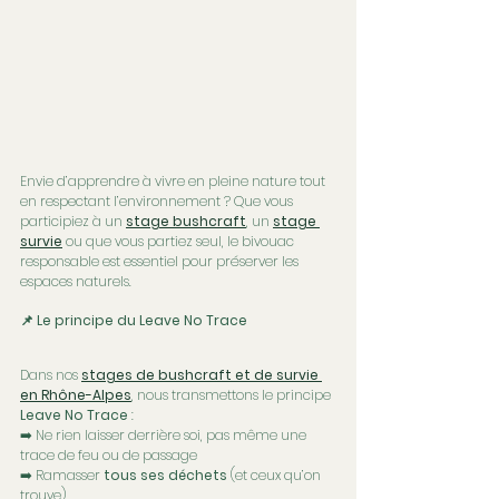
Envie d’apprendre à vivre en pleine nature tout 
en respectant l’environnement ? Que vous 
participiez à un 
stage bushcraft
, un 
stage 
survie
 ou que vous partiez seul, le bivouac 
responsable est essentiel pour préserver les 
espaces naturels.
📌 Le principe du 
Leave No Trace
Dans nos 
stages de bushcraft et de survie 
en Rhône-Alpes
, nous transmettons le principe 
Leave No Trace
 :
➡️ Ne rien laisser derrière soi, pas même une 
trace de feu ou de passage
➡️ Ramasser 
tous ses déchets
 (et ceux qu’on 
trouve)