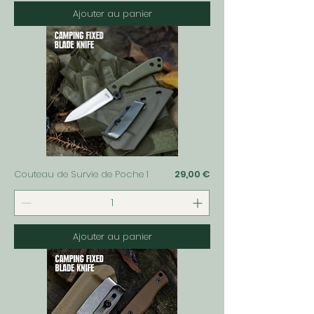
Ajouter au panier
Prix
Couteau de Survie de Poche 1
29,00 €
Ajouter au panier