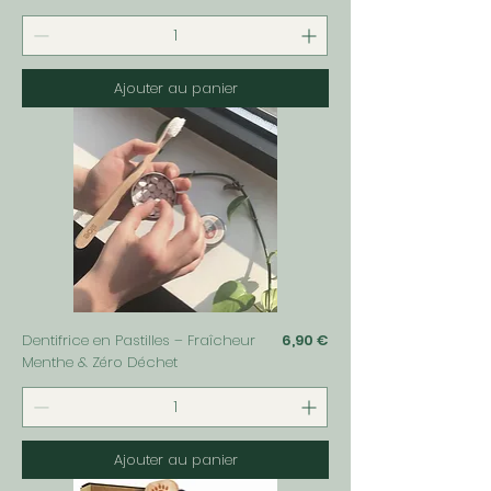
Ajouter au panier
Prix
Dentifrice en Pastilles – Fraîcheur
6,90 €
Menthe & Zéro Déchet
Ajouter au panier