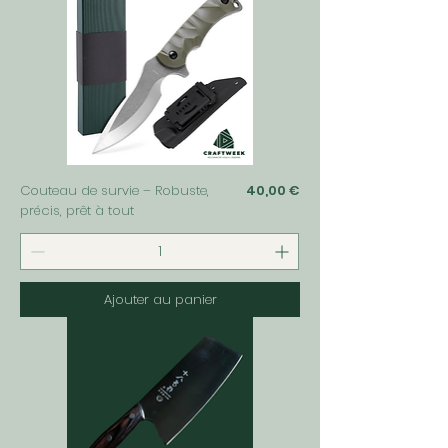
Prix
Couteau de survie – Robuste,
40,00 €
précis, prêt à tout
Ajouter au panier