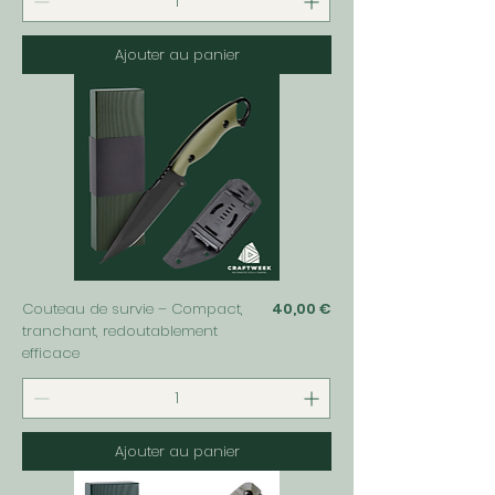
Ajouter au panier
Prix
Couteau de survie – Compact,
40,00 €
tranchant, redoutablement
efficace
Ajouter au panier