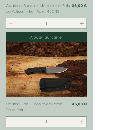
Prix
Couteau Bunka – Manche en Bois
36,00 €
de Palissandre | Acier 40Cr13
Ajouter au panier
Prix
Couteau de Survie avec Lame
45,00 €
Drop Point