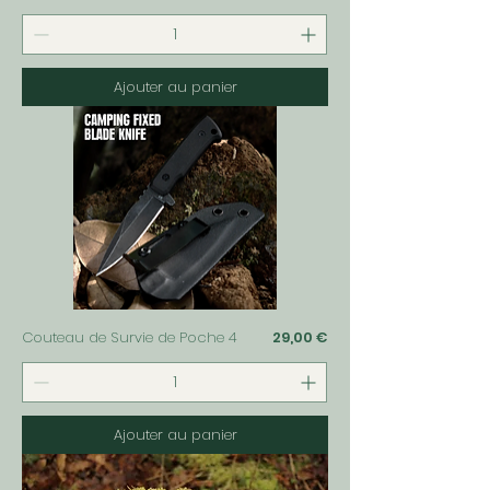
Ajouter au panier
Prix
Couteau de Survie de Poche 4
29,00 €
Ajouter au panier