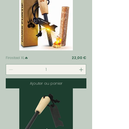
Prix
Firesteel XL🔥
22,00 €
Ajouter au panier