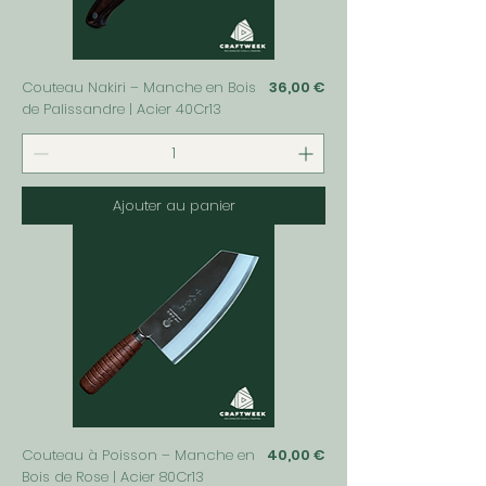
Prix
Couteau Nakiri – Manche en Bois
36,00 €
de Palissandre | Acier 40Cr13
Ajouter au panier
Prix
Couteau à Poisson – Manche en
40,00 €
Bois de Rose | Acier 80Cr13