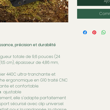
Ajo
Comm
sance, précision et durabilité
ngueur totale de 9,6 pouces (24
11,5 cm), épaisseur de 4,86 mm,
ier 440C ultra-tranchante et
che ergonomique en G10 traité CNC
ante et confortable.
n
: ajustable
ement, elle s'adapte parfaitement
ort sécurisé avec clip universel.
arfait pour la randonnée, la chasse,