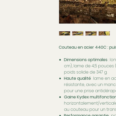
Couteau en acier 440C : puis
Dimensions optimales
: lo
cm), lame de 4,5 pouces (
poids solide de 347 g.
Haute qualité
: lame en ac
résistante, avec un man
pour une prise antidérap
Gaine Kydex multifonctio
horizontalement/vertical
au couteau pour un transp
Performance garantie
: p