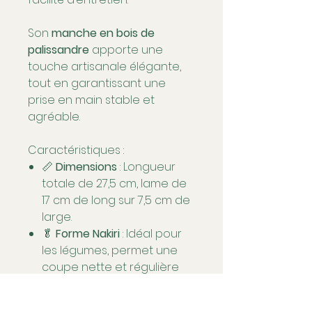
Son
manche en bois de
palissandre
apporte une
touche artisanale élégante,
tout en garantissant une
prise en main stable et
agréable.
Caractéristiques :
📏
Dimensions
: Longueur
totale de 27,5 cm, lame de
17 cm de long sur 7,5 cm de
large.
🥬
Forme Nakiri
: Idéal pour
les légumes, permet une
coupe nette et régulière
sans écraser les aliments.
🔪
Acier 40Cr13
: Alliage