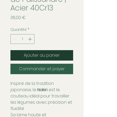
Acier 40Cr13
Prix
36,00 €
Quantité
*
Ajouter au panier
Commander et payer
Inspiré de la tradition
japonaise, le
Nakiri
est le
couteau idéal pour travailler
les légumes avec précision et
fluidité.
Sa lame haute et