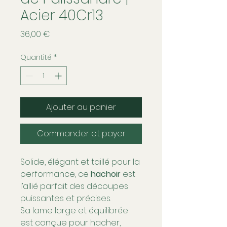
Acier 40Cr13
Prix
36,00 €
Quantité
*
Ajouter au panier
Commander et payer
Solide, élégant et taillé pour la
performance, ce
hachoir
est
l’allié parfait des découpes
puissantes et précises.
Sa lame large et équilibrée
est conçue pour hacher,