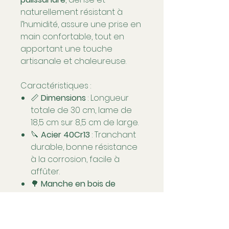
naturellement résistant à
l’humidité, assure une prise en
main confortable, tout en
apportant une touche
artisanale et chaleureuse.
Caractéristiques :
📏
Dimensions
: Longueur
totale de 30 cm, lame de
18,5 cm sur 8,5 cm de large.
🔪
Acier 40Cr13
: Tranchant
durable, bonne résistance
à la corrosion, facile à
affûter.
🌳
Manche en bois de
palissandre
: Esthétique
naturelle, ergonomique et
confortable.