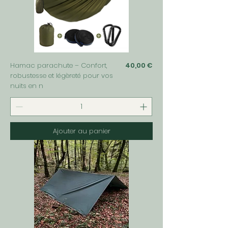
Prix
Hamac parachute – Confort,
40,00 €
robustesse et légèreté pour vos
nuits en n
Ajouter au panier