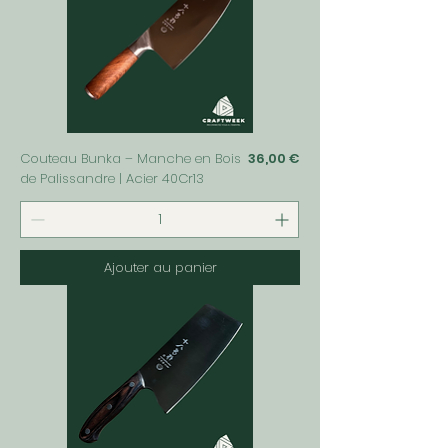
Prix
Couteau Bunka – Manche en Bois
36,00 €
de Palissandre | Acier 40Cr13
Ajouter au panier